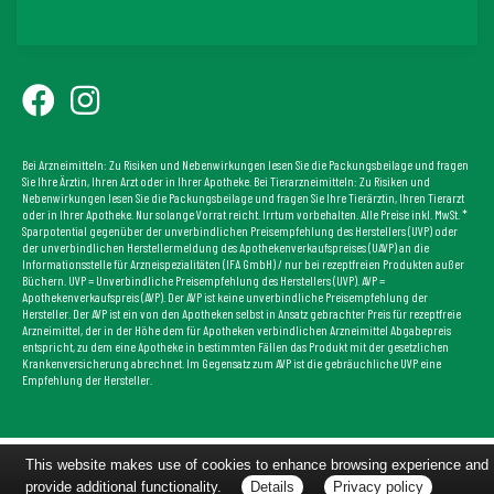
Bei Arzneimitteln: Zu Risiken und Nebenwirkungen lesen Sie die Packungsbeilage und fragen
Sie Ihre Ärztin, Ihren Arzt oder in Ihrer Apotheke. Bei Tierarzneimitteln: Zu Risiken und
Nebenwirkungen lesen Sie die Packungsbeilage und fragen Sie Ihre Tierärztin, Ihren Tierarzt
oder in Ihrer Apotheke. Nur solange Vorrat reicht. Irrtum vorbehalten. Alle Preise inkl. MwSt. *
Sparpotential gegenüber der unverbindlichen Preisempfehlung des Herstellers (UVP) oder
der unverbindlichen Herstellermeldung des Apothekenverkaufspreises (UAVP) an die
Informationsstelle für Arzneispezialitäten (IFA GmbH) / nur bei rezeptfreien Produkten außer
Büchern. UVP = Unverbindliche Preisempfehlung des Herstellers (UVP). AVP =
Apothekenverkaufspreis (AVP). Der AVP ist keine unverbindliche Preisempfehlung der
Hersteller. Der AVP ist ein von den Apotheken selbst in Ansatz gebrachter Preis für rezeptfreie
Arzneimittel, der in der Höhe dem für Apotheken verbindlichen Arzneimittel Abgabepreis
entspricht, zu dem eine Apotheke in bestimmten Fällen das Produkt mit der gesetzlichen
Krankenversicherung abrechnet. Im Gegensatz zum AVP ist die gebräuchliche UVP eine
Empfehlung der Hersteller.
This website makes use of cookies to enhance browsing experience and
provide additional functionality.
Details
Privacy policy